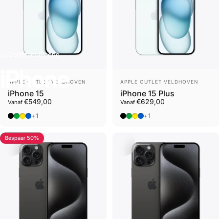
Collecties
iPhone
iPhone
Leverancier
Leverancier
APPLE OUTLET VELDHOVEN
APPLE OUTLET VELDHOVEN
iPhone 15
iPhone 15 Plus
€549,00
€629,00
Vanaf
Vanaf
Zwart
Groen
Geel
Blauw
Zwart
Groen
Geel
Blauw
+1
+1
Bespaar 50%