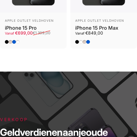
Leverancier
Leverancier
APPLE OUTLET VELDHOVEN
APPLE OUTLET VELDHOVEN
iPhone 15 Pro
iPhone 15 Pro Max
Sale prijs
Normale prijs
€699,00
€849,00
€1.399,00
Vanaf
Vanaf
Zwart
Naturel Titanium
Blauw
Wit
Zwart
Wit
Naturel Titanium
Blauw
VERKOOP
Geld
verdienen
aan
je
oude